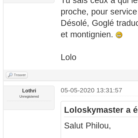
Tu sais ceux à qui l
proche, pour service 
Désolé, Goglé tradu
et montignien.
Lolo
Trouver
05-05-2020 13:31:57
Lothri
Unregistered
Loloskymaster a éc
Salut Philou,