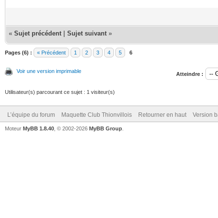
«
Sujet précédent
|
Sujet suivant
»
Pages (6) :
« Précédent
1
2
3
4
5
6
Voir une version imprimable
Atteindre :
Utilisateur(s) parcourant ce sujet : 1 visiteur(s)
L’équipe du forum
Maquette Club Thionvillois
Retourner en haut
Version b
Moteur
MyBB 1.8.40
, © 2002-2026
MyBB Group
.