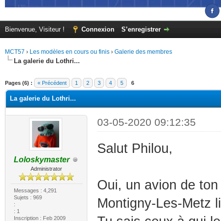
Bienvenue, Visiteur !
Connexion
S’enregistrer
MCT57
›
Les modèles en cours ou finis
›
Galerie des membres
La galerie du Lothri...
(s))
Pages (6) :
« Précédent
1
2
3
4
5
6
La galerie du Lothri...
03-05-2020 09:12:35
Salut Philou,
Loloskymaster
Administrator
Oui, un avion de to
Messages : 4,291
Sujets : 969
Montigny-Les-Metz l
:
: 1
Inscription : Feb 2009