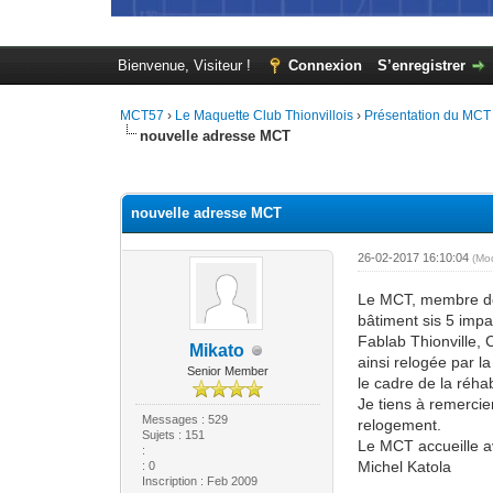
Bienvenue, Visiteur !
Connexion
S’enregistrer
MCT57
›
Le Maquette Club Thionvillois
›
Présentation du MCT
nouvelle adresse MCT
Moyenne : 0 (0 vote(s))
1
2
3
4
5
nouvelle adresse MCT
26-02-2017 16:10:04
(Mo
Le MCT, membre de
bâtiment sis 5 imp
Fablab Thionville,
Mikato
ainsi relogée par l
Senior Member
le cadre de la réha
Je tiens à remerci
Messages : 529
relogement.
Sujets : 151
Le MCT accueille av
:
Michel Katola
: 0
Inscription : Feb 2009