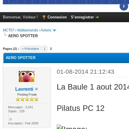
Bienvenue, Visiteur !
Connexion
S’enregistrer
MCT57
›
Walkarounds
›
Avions
AERO SPOTTER
(s))
Pages (2) :
« Précédent
1
2
AERO SPOTTER
01-08-2014 21:12:43
La Baule 1 aout 2014
Lavrenti
Posting Freak
Pilatus PC 12
Messages : 2,041
Sujets : 229
:
: 0
Inscription : Feb 2009