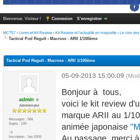
Bienvenue, Visiteur !
Connexion
S’enregistrer
MCT57
›
Livres et Kit Review
›
Kit Review et l'actualité en maquette
›
Le coin des
Tactical Pod Regult - Macross - ARII 1/100ème
(s))
Tactical Pod Regult - Macross - ARII 1/100ème
05-09-2013 15:00:09
(Mod
Bonjour à tous,
admin
voici le kit review d
Administrator
marque ARII au 1/100 
Messages : 566
Sujets : 100
animée japonaise
"
:
: 0
Au passage, merci à
Inscription : Jan 2009