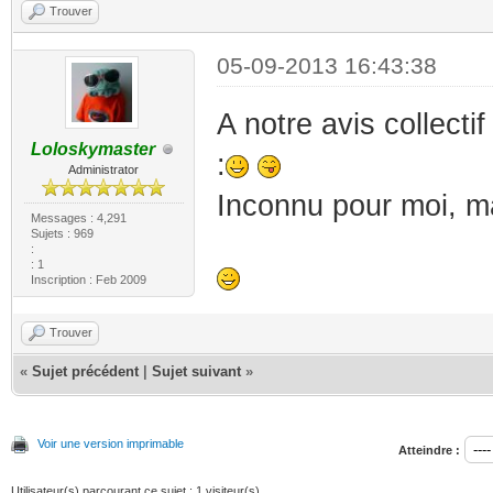
Trouver
05-09-2013 16:43:38
A notre avis collecti
Loloskymaster
:
Administrator
Inconnu pour moi, mai
Messages : 4,291
Sujets : 969
:
: 1
Inscription : Feb 2009
Trouver
«
Sujet précédent
|
Sujet suivant
»
Voir une version imprimable
Atteindre :
Utilisateur(s) parcourant ce sujet : 1 visiteur(s)