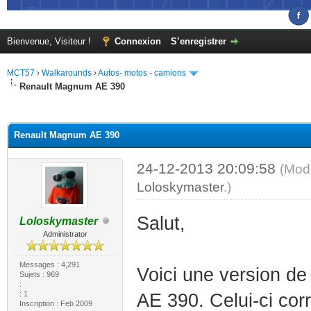
Bienvenue, Visiteur !
Connexion
S’enregistrer
MCT57
›
Walkarounds
›
Autos- motos - camions
Renault Magnum AE 390
(s))
Renault Magnum AE 390
24-12-2013 20:09:58
(Modi
Loloskymaster
.)
Salut,
Loloskymaster
Administrator
Messages : 4,291
Voici une version d
Sujets : 969
:
: 1
AE 390. Celui-ci cor
Inscription : Feb 2009