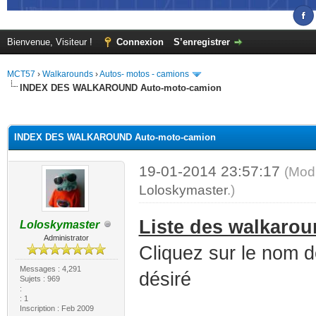
Bienvenue, Visiteur !
Connexion
S’enregistrer
MCT57
›
Walkarounds
›
Autos- motos - camions
INDEX DES WALKAROUND Auto-moto-camion
(s))
INDEX DES WALKAROUND Auto-moto-camion
19-01-2014 23:57:17
(Modi
Loloskymaster
.)
Liste des walkarou
Loloskymaster
Administrator
Cliquez sur le nom d
Messages : 4,291
désiré
Sujets : 969
:
: 1
Inscription : Feb 2009