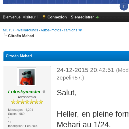
Bienvenue, Visiteur !
Connexion
S’enregistrer
MCT57
›
Walkarounds
›
Autos- motos - camions
Citroën Mehari
(s))
Citroën Mehari
24-12-2015 20:42:51
(Modi
zepelin57
.)
Salut,
Loloskymaster
Administrator
Messages : 4,291
Heller, en pleine fo
Sujets : 969
:
: 1
Mehari au 1/24.
Inscription : Feb 2009