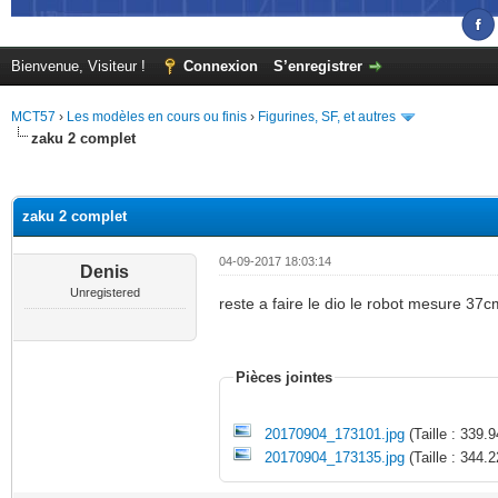
Bienvenue, Visiteur !
Connexion
S’enregistrer
MCT57
›
Les modèles en cours ou finis
›
Figurines, SF, et autres
zaku 2 complet
(s))
zaku 2 complet
04-09-2017 18:03:14
Denis
Unregistered
reste a faire le dio le robot mesure 37
Pièces jointes
20170904_173101.jpg
(Taille : 339.
20170904_173135.jpg
(Taille : 344.