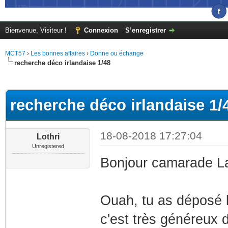
Bienvenue, Visiteur !
Connexion
S’enregistrer
MCT57
›
Les bonnes affaires
›
Donne ou échange
recherche déco irlandaise 1/48
(s))
recherche déco irlandaise 1/
18-08-2018 17:27:04
Lothri
Unregistered
Bonjour camarade La
Ouah, tu as déposé l
c'est très généreux d