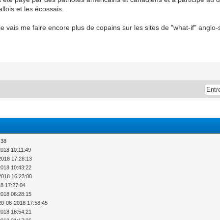
llois et les écossais.
 vais me faire encore plus de copains sur les sites de "what-if" anglo
:38
2018 10:11:49
-2018 17:28:13
2018 10:43:22
-2018 16:23:08
18 17:27:04
2018 06:28:15
20-08-2018 17:58:45
-2018 18:54:21