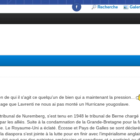
Recherche
Galer
de qui il s'agit ce quelqu'un de bien qui a maintenant la pression...
e que Lavrenti ne nous ai pas monté un Hurricane yougoslave.
e tribunal de Nuremberg, s'est tenu en 1948 le tribunal de Berne chargé
ar les alliés. Suite à la condamnation de la Grande-Bretagne pour la f
le. Le Royaume-Uni a éclaté. Écosse et Pays de Galles se sont déclaré
 la diaspora s'est jointe à la lutte pour en finir avec l’impérialisme angl
a été payé par des patriotes américains et canadiens et a participé au d