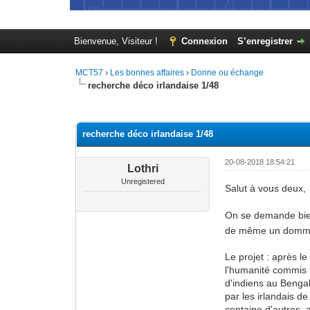
Bienvenue, Visiteur !
Connexion
S’enregistrer
MCT57
›
Les bonnes affaires
›
Donne ou échange
recherche déco irlandaise 1/48
Moyenne : 0 (0 vote(s))
1
2
3
4
5
recherche déco irlandaise 1/48
20-08-2018 18:54:21
Lothri
Unregistered
Salut à vous deux,
On se demande bien 
de même un dommag
Le projet : après l
l'humanité commis p
d'indiens au Benga
par les irlandais de
centaine d'autres, 