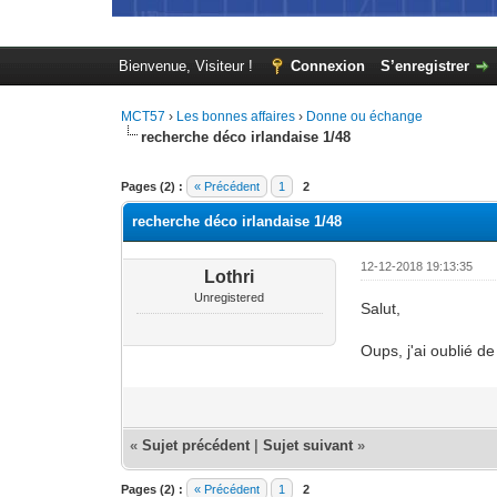
Bienvenue, Visiteur !
Connexion
S’enregistrer
MCT57
›
Les bonnes affaires
›
Donne ou échange
recherche déco irlandaise 1/48
Moyenne : 0 (0 vote(s))
1
2
3
4
5
Pages (2) :
« Précédent
1
2
recherche déco irlandaise 1/48
12-12-2018 19:13:35
Lothri
Unregistered
Salut,
Oups, j'ai oublié d
«
Sujet précédent
|
Sujet suivant
»
Pages (2) :
« Précédent
1
2