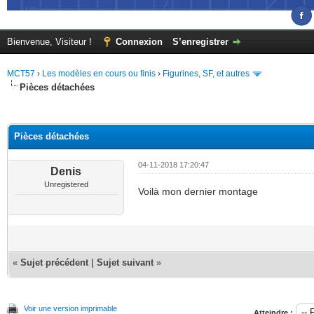
Bienvenue, Visiteur !
Connexion
S’enregistrer
MCT57
›
Les modèles en cours ou finis
›
Figurines, SF, et autres
Pièces détachées
(s))
Pièces détachées
04-11-2018 17:20:47
Denis
Unregistered
Voilà mon dernier montage
«
Sujet précédent
|
Sujet suivant
»
Voir une version imprimable
Atteindre :