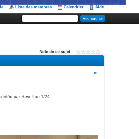
ie
Liste des membres
Calendrier
Aide
Note de ce sujet :
#1
sentée par Revell au 1/24.