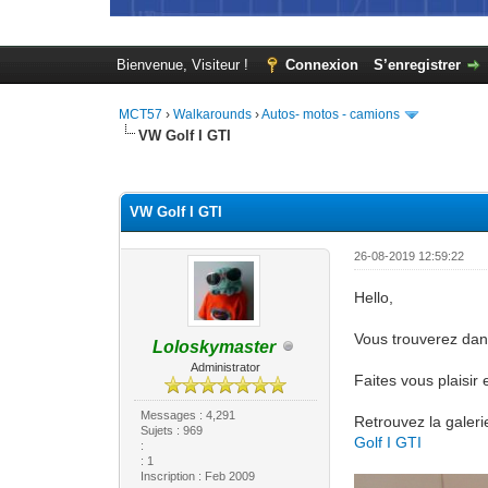
Bienvenue, Visiteur !
Connexion
S’enregistrer
MCT57
›
Walkarounds
›
Autos- motos - camions
VW Golf I GTI
Moyenne : 0 (0 vote(s))
1
2
3
4
5
VW Golf I GTI
26-08-2019 12:59:22
Hello,
Vous trouverez dans
Loloskymaster
Administrator
Faites vous plaisir
Messages : 4,291
Retrouvez la galeri
Sujets : 969
Golf I GTI
:
: 1
Inscription : Feb 2009