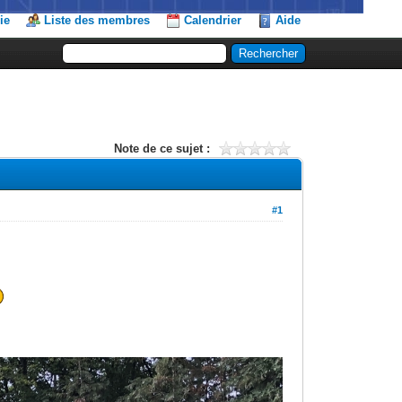
ie
Liste des membres
Calendrier
Aide
Note de ce sujet :
#1