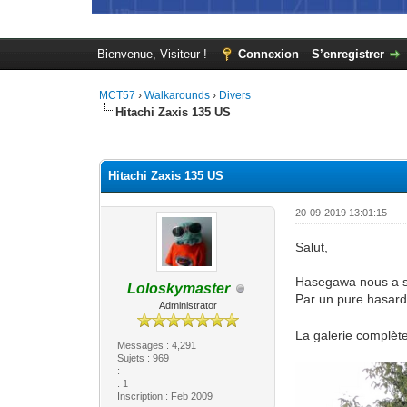
Bienvenue, Visiteur !
Connexion
S’enregistrer
MCT57
›
Walkarounds
›
Divers
Hitachi Zaxis 135 US
Moyenne : 0 (0 vote(s))
1
2
3
4
5
Hitachi Zaxis 135 US
20-09-2019 13:01:15
Salut,
Hasegawa nous a so
Loloskymaster
Par un pure hasard
Administrator
La galerie complète
Messages : 4,291
Sujets : 969
:
: 1
Inscription : Feb 2009