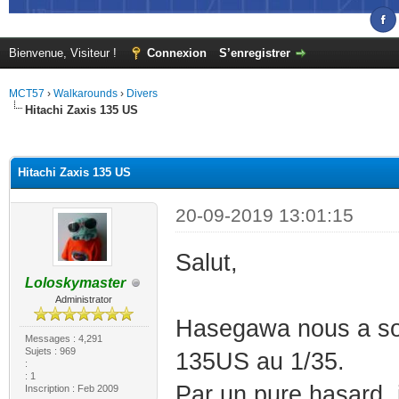
Bienvenue, Visiteur !
Connexion
S’enregistrer
MCT57
›
Walkarounds
›
Divers
Hitachi Zaxis 135 US
(s))
Hitachi Zaxis 135 US
20-09-2019 13:01:15
Salut,
Loloskymaster
Administrator
Hasegawa nous a sort
Messages : 4,291
Sujets : 969
135US au 1/35.
:
: 1
Par un pure hasard, 
Inscription : Feb 2009