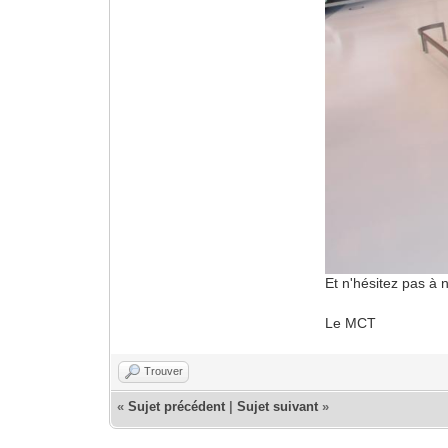
Et n'hésitez pas à
Le MCT
Trouver
«
Sujet précédent
|
Sujet suivant
»