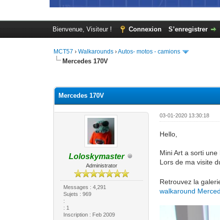
Bienvenue, Visiteur !
Connexion
S’enregistrer
MCT57
›
Walkarounds
›
Autos- motos - camions
Mercedes 170V
Moyenne : 0 (0 vote(s))
1
2
3
4
5
Mercedes 170V
03-01-2020 13:30:18
Hello,
Mini Art a sorti un
Loloskymaster
Lors de ma visite d
Administrator
Retrouvez la galeri
Messages : 4,291
walkaround Merce
Sujets : 969
:
: 1
Inscription : Feb 2009