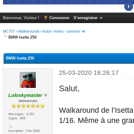
Bienvenue, Visiteur !
Connexion
S’enregistrer
MCT57
›
Walkarounds
›
Autos- motos - camions
BMW Isetta 250
(s))
BMW Isetta 250
25-03-2020 16:26:17
Salut,
Loloskymaster
Administrator
Walkaround de l'Isetta
Messages : 4,291
Sujets : 969
1/16. Même à une grand
:
: 1
Inscription : Feb 2009