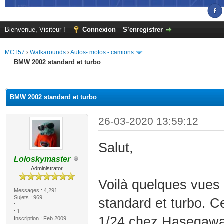
Bienvenue, Visiteur !
Connexion
S’enregistrer
MCT57
›
Walkarounds
›
Autos- motos - camions
BMW 2002 standard et turbo
(s))
BMW 2002 standard et turbo
26-03-2020 13:59:12
Salut,
Loloskymaster
Administrator
Voilà quelques vues
Messages : 4,291
Sujets : 969
standard et turbo. C
:
: 1
1/24 chez Hasegaw
Inscription : Feb 2009