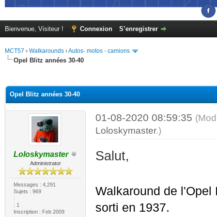
Bienvenue, Visiteur !
Connexion
S’enregistrer
MCT57
›
Walkarounds
›
Autos- motos - camions
Opel Blitz années 30-40
(s))
Opel Blitz années 30-40
01-08-2020 08:59:35
(Modi
Loloskymaster
.)
Salut,
Loloskymaster
Administrator
Messages : 4,291
Walkaround de l'Opel B
Sujets : 969
:
sorti en 1937.
: 1
Inscription : Feb 2009