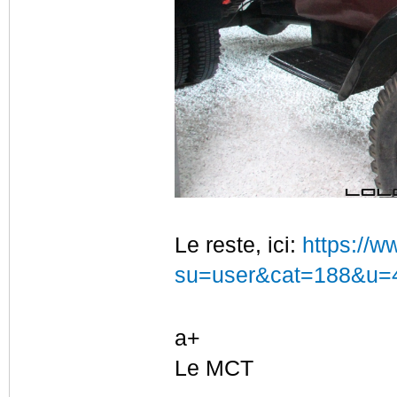
Le reste, ici:
https://w
su=user&cat=188&u=
a+
Le MCT