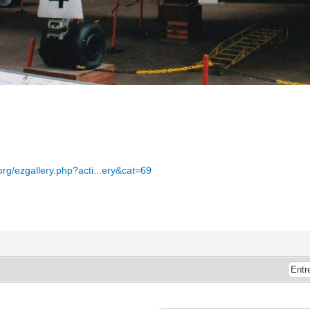
org/ezgallery.php?acti...ery&cat=69