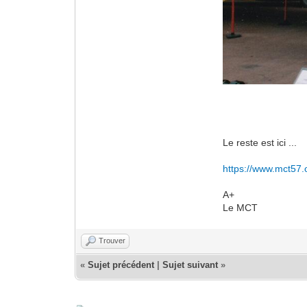
Le reste est ici ...
https://www.mct57.
A+
Le MCT
Trouver
«
Sujet précédent
|
Sujet suivant
»