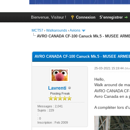
Bienvenue, Visiteur !
Connexion
S’enregistrer
MCT57
›
Walkarounds
›
Avions
AVRO CANADA CF-100 Canuck Mk.5 - MUSEE ARMEE
Moyenne : 0 (0 vote(s))
1
2
3
4
5
AVRO CANADA CF-100 Canuck Mk.5 - MUSEE ARMEE 
25-03-2021 15:19:44
(Mo
Hello,
Walk around de mai
Lavrenti
AVRO CANADA CF-10
Posting Freak
Avro Canada en a p
Messages : 2,041
A compléter lors d'
Sujets : 229
:
: 0
Inscription : Feb 2009