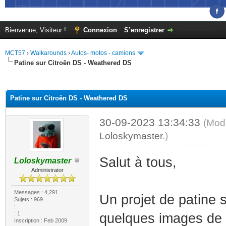
Bienvenue, Visiteur !
Connexion
S’enregistrer
MCT57
›
Walkarounds
›
Autos- motos - camions
Patine sur Citroën DS - Weathered DS
(s))
Patine sur Citroën DS - Weathered DS
30-09-2023 13:34:33
(Modi
Loloskymaster
.)
Salut à tous,
Loloskymaster
Administrator
Messages : 4,291
Un projet de patine 
Sujets : 969
:
: 1
quelques images de 
Inscription : Feb 2009