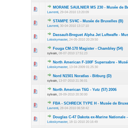
MORANE SAULNIER MS 230 - Musée de Bru
0 Votes - 0 sur 5
1
Lavrenti
,
29-04-2010 13:20:09
STAMPE SV4C - Musée de Bruxelles (B)
0 Votes - 0 sur 5
1
Lavrenti
,
30-04-2010 13:17:10
Dassault-Breguet Alpha Jet Luftwaffe - Mu
0 Votes - 0 sur 5
1
Loloskymaster
,
24-05-2010 20:29:50
Fouga CM-170 Magister - Chambley (54)
0 Votes - 0 sur 5
1
sylvain,
08-07-2010 17:51:23
North American F-100F Supersabre - Musé
0 Votes - 0 sur 5
1
Loloskymaster
,
13-04-2009 01:25:30
Nord N1501 Noratlas - Bitburg (D)
0 Votes - 0 sur 5
1
sylvain,
13-07-2010 21:36:01
North American T6G - Yutz (57) 2006
0 Votes - 0 sur 5
1
sylvain,
28-09-2010 20:30:00
FBA - SCHRECK TYPE H - Musée de Bruxel
0 Votes - 0 sur 5
1
Lavrenti
,
28-04-2010 06:58:42
Douglas C-47 Dakota ex-Marine Nationale 
0 Votes - 0 sur 5
1
Loloskymaster
,
18-11-2010 20:16:49