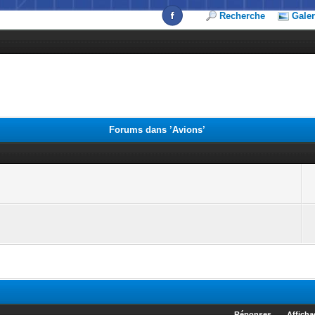
Recherche
Galer
Forums dans ’Avions’
Réponses
Affich