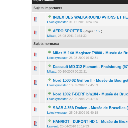
Sujets importants
INDEX DES WALKAROUND AVIONS ET H
0 Votes - 0 sur 5
1
Loloskymaster
,
31-12-2011 18:40:24
AERO SPOTTER
(Pages :
1
2
)
0 Votes - 0 sur 5
1
Mikato
,
28-08-2011 21:31:32
Sujets normaux
Miles M.14A Magister T9800 - Musée de Bru
0 Votes - 0 sur 5
1
Loloskymaster
,
26-03-2009 01:52:31
Dassault MD-312 Flamant - Phalsbourg (57
0 Votes - 0 sur 5
1
Mikato
,
30-10-2009 00:22:21
Nord 1500-02 Griffon II - Musée du Bourget
0 Votes - 0 sur 5
1
Loloskymaster
,
13-02-2010 12:45:39
Nord 1002 F-BERF b/n184 - Musée de Bruxe
0 Votes - 0 sur 5
1
Loloskymaster
,
22-02-2010 23:47:05
SAAB J-35A Draken - Musée de Bruxelles (
0 Votes - 0 sur 5
1
Loloskymaster
,
25-03-2009 01:40:18
HANRIOT - DUPONT HD-1 - Musée de Bruxe
0 Votes - 0 sur 5
1
Lavrenti
,
26-04-2010 13:19:33