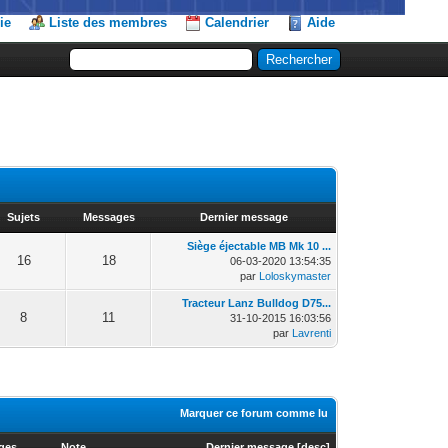
ie
Liste des membres
Calendrier
Aide
Sujets
Messages
Dernier message
Siège éjectable MB Mk 10 ...
16
18
06-03-2020 13:54:35
par
Loloskymaster
Tracteur Lanz Bulldog D75...
8
11
31-10-2015 16:03:56
par
Lavrenti
Marquer ce forum comme lu
ages
Note
Dernier message
[
desc
]