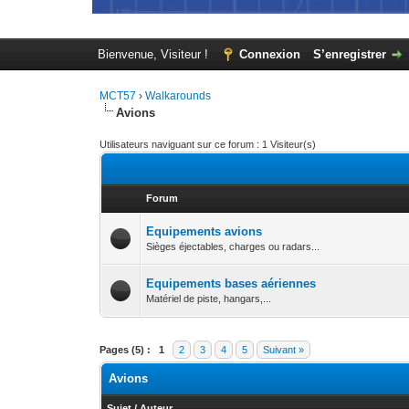
Bienvenue, Visiteur !
Connexion
S’enregistrer
MCT57
›
Walkarounds
Avions
Utilisateurs naviguant sur ce forum : 1 Visiteur(s)
Forum
Equipements avions
Sièges éjectables, charges ou radars...
Equipements bases aériennes
Matériel de piste, hangars,...
Pages (5) :
1
2
3
4
5
Suivant »
Avions
Sujet
/
Auteur