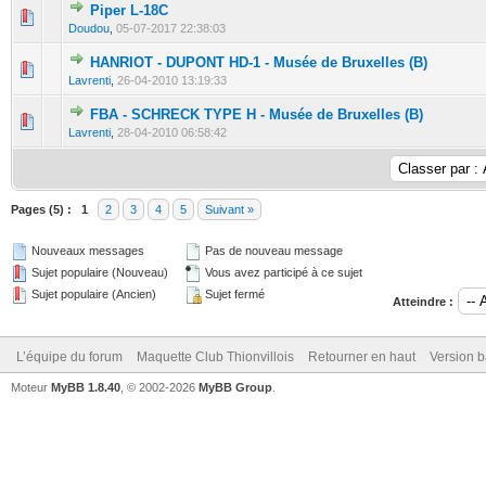
Piper L-18C
0 Votes - 0 sur 5 en moyenne
1
2
3
4
5
Doudou
,
05-07-2017 22:38:03
HANRIOT - DUPONT HD-1 - Musée de Bruxelles (B)
0 Votes - 0 sur 5 en moyenne
1
2
3
4
5
Lavrenti
,
26-04-2010 13:19:33
FBA - SCHRECK TYPE H - Musée de Bruxelles (B)
0 Votes - 0 sur 5 en moyenne
1
2
3
4
5
Lavrenti
,
28-04-2010 06:58:42
Pages (5) :
1
2
3
4
5
Suivant »
Nouveaux messages
Pas de nouveau message
Sujet populaire (Nouveau)
Vous avez participé à ce sujet
Sujet populaire (Ancien)
Sujet fermé
Atteindre :
L’équipe du forum
Maquette Club Thionvillois
Retourner en haut
Version b
Moteur
MyBB 1.8.40
, © 2002-2026
MyBB Group
.