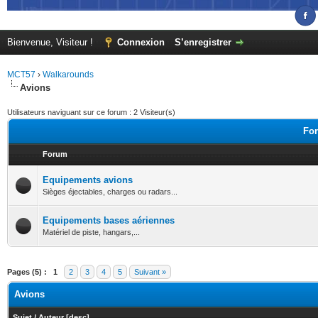
Bienvenue, Visiteur !
Connexion
S’enregistrer
MCT57
›
Walkarounds
Avions
Utilisateurs naviguant sur ce forum : 2 Visiteur(s)
For
Forum
Equipements avions
Sièges éjectables, charges ou radars...
Equipements bases aériennes
Matériel de piste, hangars,...
Pages (5) :
1
2
3
4
5
Suivant »
Avions
Sujet
/
Auteur
[
desc
]