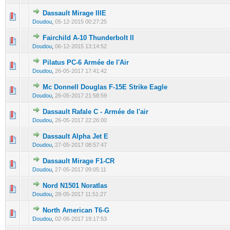
Dassault Mirage IIIE
0 Votes - 0 sur 5 en moyenne
1
2
3
4
5
Doudou
,
05-12-2015 00:27:25
Fairchild A-10 Thunderbolt II
0 Votes - 0 sur 5 en moyenne
1
2
3
4
5
Doudou
,
06-12-2015 13:14:52
Pilatus PC-6 Armée de l'Air
0 Votes - 0 sur 5 en moyenne
1
2
3
4
5
Doudou
,
26-05-2017 17:41:42
Mc Donnell Douglas F-15E Strike Eagle
0 Votes - 0 sur 5 en moyenne
1
2
3
4
5
Doudou
,
26-05-2017 21:58:59
Dassault Rafale C - Armée de l'air
0 Votes - 0 sur 5 en moyenne
1
2
3
4
5
Doudou
,
26-05-2017 22:26:00
Dassault Alpha Jet E
0 Votes - 0 sur 5 en moyenne
1
2
3
4
5
Doudou
,
27-05-2017 08:57:47
Dassault Mirage F1-CR
0 Votes - 0 sur 5 en moyenne
1
2
3
4
5
Doudou
,
27-05-2017 09:05:11
Nord N1501 Noratlas
0 Votes - 0 sur 5 en moyenne
1
2
3
4
5
Doudou
,
28-05-2017 11:51:27
North American T6-G
0 Votes - 0 sur 5 en moyenne
1
2
3
4
5
Doudou
,
02-06-2017 19:17:53