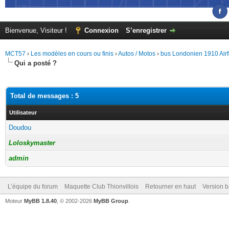
Bienvenue, Visiteur !
Connexion
S’enregistrer
MCT57
›
Les modèles en cours ou finis
›
Autos / Motos
›
bus Londonien 1910 Airf
Qui a posté ?
Total de messages : 5
Utilisateur
Doudou
Loloskymaster
admin
L’équipe du forum
Maquette Club Thionvillois
Retourner en haut
Version b
Moteur
MyBB 1.8.40
, © 2002-2026
MyBB Group
.