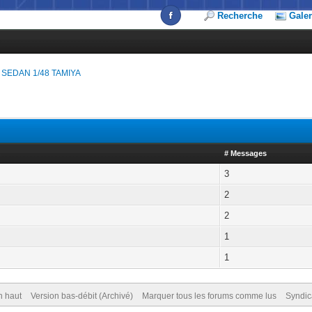
Recherche
Galer
SEDAN 1/48 TAMIYA
# Messages
3
2
2
1
1
n haut
Version bas-débit (Archivé)
Marquer tous les forums comme lus
Syndic