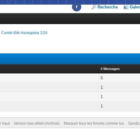
Recherche
Galer
 Combi tôlé Hasegawa 1/24
# Messages
5
1
1
1
n haut
Version bas-débit (Archivé)
Marquer tous les forums comme lus
Syndic