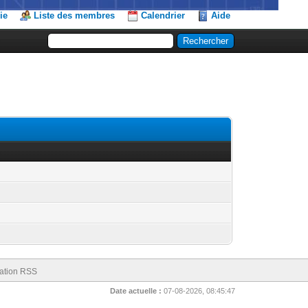
ie
Liste des membres
Calendrier
Aide
ation RSS
Date actuelle :
07-08-2026, 08:45:47