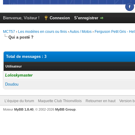
Bienvenue, Visiteur !
Connexion
S’enregistrer
MCT57
›
Les modèles en cours ou finis
›
Autos / Motos
›
Ferguson Petit Gris - Hel
Qui a posté ?
Total de messages : 3
Utilisateur
Loloskymaster
Doudou
L’équipe du forum
Maquette Club Thionvillois
Retourner en haut
Version b
Moteur
MyBB 1.8.40
, © 2002-2026
MyBB Group
.