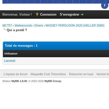
Bienvenue, Visiteur !
Connexion
S’enregistrer
MCT57
›
Walkarounds
›
Divers
›
MASSEY FERGUSON 2620 (HELLER 2680)
Qui a posté ?
Total de messages : 1
Utilisateur
Lavrenti
L’équipe du forum
Maquette Club Thionvillois
Retourner en haut
Version b
Moteur
MyBB 1.8.40
, © 2002-2026
MyBB Group
.