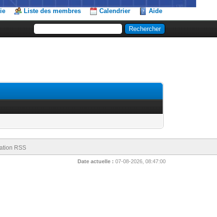
ie
Liste des membres
Calendrier
Aide
ation RSS
Date actuelle :
07-08-2026, 08:47:00