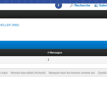
Recherche
Galer
HELLER 2680)
# Messages
1
n haut
Version bas-débit (Archivé)
Marquer tous les forums comme lus
Syndic