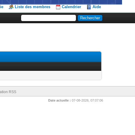
ie
Liste des membres
Calendrier
Aide
ation RSS
Date actuelle :
07-08-2026, 07:07:06