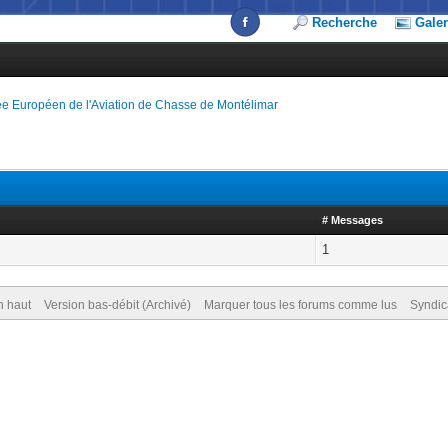
Recherche
Galer
e Européen de l'Aviation de Chasse de Montélimar
# Messages
1
n haut
Version bas-débit (Archivé)
Marquer tous les forums comme lus
Syndic