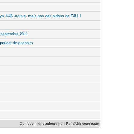
a 1/48 -trouvé- mais pas des bidons de F4U..!
 septembre 2011
parlant de pochoirs
Qui fut en ligne aujourd’hui
|
Rafraîchir cette page