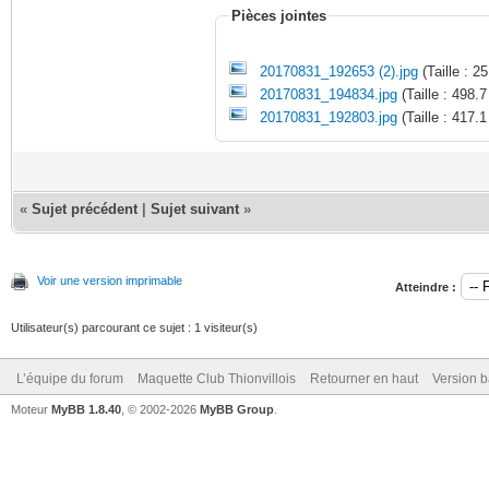
Pièces jointes
20170831_192653 (2).jpg
(Taille : 2
20170831_194834.jpg
(Taille : 498.
20170831_192803.jpg
(Taille : 417.
«
Sujet précédent
|
Sujet suivant
»
Voir une version imprimable
Atteindre :
Utilisateur(s) parcourant ce sujet : 1 visiteur(s)
L’équipe du forum
Maquette Club Thionvillois
Retourner en haut
Version b
Moteur
MyBB 1.8.40
, © 2002-2026
MyBB Group
.