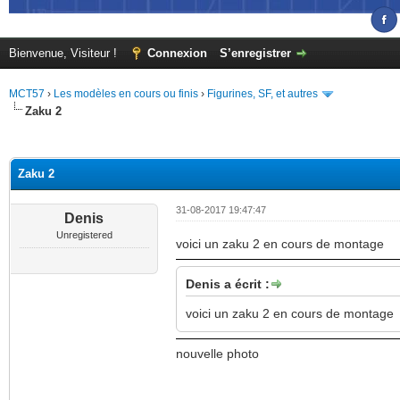
Bienvenue, Visiteur !
Connexion
S’enregistrer
MCT57
›
Les modèles en cours ou finis
›
Figurines, SF, et autres
Zaku 2
(s))
Zaku 2
31-08-2017 19:47:47
Denis
Unregistered
voici un zaku 2 en cours de montage
Denis a écrit :
voici un zaku 2 en cours de montage
nouvelle photo