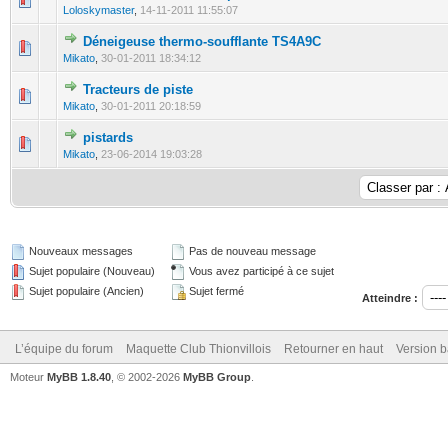
Loloskymaster
,
14-11-2011 11:55:07
Déneigeuse thermo-soufflante TS4A9C
0 Votes - 0 sur 5 en moyenne
1
2
3
4
5
Mikato
,
30-01-2011 18:34:12
Tracteurs de piste
0 Votes - 0 sur 5 en moyenne
1
2
3
4
5
Mikato
,
30-01-2011 20:18:59
pistards
0 Votes - 0 sur 5 en moyenne
1
2
3
4
5
Mikato
,
23-06-2014 19:03:28
Nouveaux messages
Pas de nouveau message
Sujet populaire (Nouveau)
Vous avez participé à ce sujet
Sujet populaire (Ancien)
Sujet fermé
Atteindre :
L’équipe du forum
Maquette Club Thionvillois
Retourner en haut
Version b
Moteur
MyBB 1.8.40
, © 2002-2026
MyBB Group
.