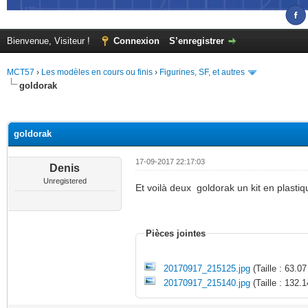
Bienvenue, Visiteur !
Connexion
S’enregistrer
MCT57
›
Les modèles en cours ou finis
›
Figurines, SF, et autres
goldorak
(s))
goldorak
17-09-2017 22:17:03
Denis
Unregistered
Et voilà deux goldorak un kit en plastiqu
Pièces jointes
20170917_215125.jpg
(Taille : 63.0
20170917_215140.jpg
(Taille : 132.