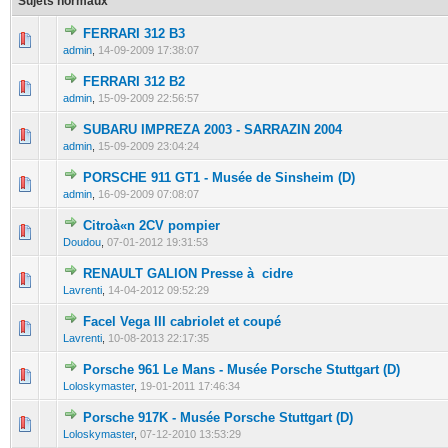
Sujets normaux
FERRARI 312 B3
0 Votes - 0 sur 5 en moyenne
1
2
3
4
5
admin
,
14-09-2009 17:38:07
FERRARI 312 B2
0 Votes - 0 sur 5 en moyenne
1
2
3
4
5
admin
,
15-09-2009 22:56:57
SUBARU IMPREZA 2003 - SARRAZIN 2004
0 Votes - 0 sur 5 en moyenne
1
2
3
4
5
admin
,
15-09-2009 23:04:24
PORSCHE 911 GT1 - Musée de Sinsheim (D)
0 Votes - 0 sur 5 en moyenne
1
2
3
4
5
admin
,
16-09-2009 07:08:07
Citroà«n 2CV pompier
0 Votes - 0 sur 5 en moyenne
1
2
3
4
5
Doudou
,
07-01-2012 19:31:53
RENAULT GALION Presse à cidre
0 Votes - 0 sur 5 en moyenne
1
2
3
4
5
Lavrenti
,
14-04-2012 09:52:29
Facel Vega III cabriolet et coupé
0 Votes - 0 sur 5 en moyenne
1
2
3
4
5
Lavrenti
,
10-08-2013 22:17:35
Porsche 961 Le Mans - Musée Porsche Stuttgart (D)
0 Votes - 0 sur 5 en moyenne
1
2
3
4
5
Loloskymaster
,
19-01-2011 17:46:34
Porsche 917K - Musée Porsche Stuttgart (D)
0 Votes - 0 sur 5 en moyenne
1
2
3
4
5
Loloskymaster
,
07-12-2010 13:53:29