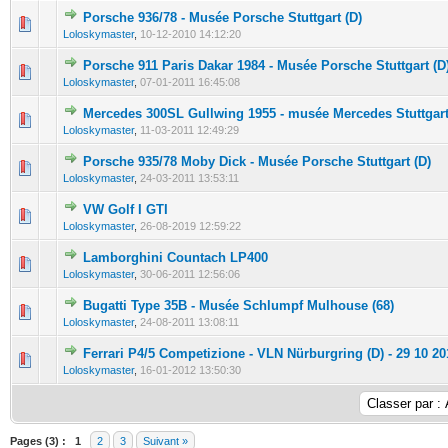
Porsche 936/78 - Musée Porsche Stuttgart (D)
0 Votes - 0 sur 5 en moyenne
1
2
3
4
5
Loloskymaster
,
10-12-2010 14:12:20
Porsche 911 Paris Dakar 1984 - Musée Porsche Stuttgart (D
0 Votes - 0 sur 5 en moyenne
1
2
3
4
5
Loloskymaster
,
07-01-2011 16:45:08
Mercedes 300SL Gullwing 1955 - musée Mercedes Stuttgart
0 Votes - 0 sur 5 en moyenne
1
2
3
4
5
Loloskymaster
,
11-03-2011 12:49:29
Porsche 935/78 Moby Dick - Musée Porsche Stuttgart (D)
0 Votes - 0 sur 5 en moyenne
1
2
3
4
5
Loloskymaster
,
24-03-2011 13:53:11
VW Golf I GTI
0 Votes - 0 sur 5 en moyenne
1
2
3
4
5
Loloskymaster
,
26-08-2019 12:59:22
Lamborghini Countach LP400
0 Votes - 0 sur 5 en moyenne
1
2
3
4
5
Loloskymaster
,
30-06-2011 12:56:06
Bugatti Type 35B - Musée Schlumpf Mulhouse (68)
0 Votes - 0 sur 5 en moyenne
1
2
3
4
5
Loloskymaster
,
24-08-2011 13:08:11
Ferrari P4/5 Competizione - VLN Nürburgring (D) - 29 10 20
0 Votes - 0 sur 5 en moyenne
1
2
3
4
5
Loloskymaster
,
16-01-2012 13:50:30
Pages (3) :
1
2
3
Suivant »