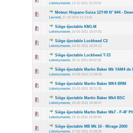
Loloskymaster
,
13-11-2011 21:23:02
Moteur Hispano-Suiza 12Y49 N° 844 - Dewo
0 Votes - 0 sur 5
1
Lavrenti
,
17-10-2014 21:13:01
Siège éjectable KM1-M
0 Votes - 0 sur 5
1
Loloskymaster
,
10-02-2011 18:37:02
Siège éjectable Lockheed C2
0 Votes - 0 sur 5
1
Loloskymaster
,
10-02-2011 18:34:13
Siège éjectable Lockheed T-33
0 Votes - 0 sur 5
1
Loloskymaster
,
29-11-2011 00:02:35
Siège éjectable Martin Baker Mk YAM4 de M
0 Votes - 0 sur 5
1
Loloskymaster
,
24-09-2013 12:59:55
Siège éjectable Martin Baker MK4 BRM
0 Votes - 0 sur 5
1
Loloskymaster
,
10-02-2011 18:31:35
Siège éjectable Martin Baker Mk4 BSC
0 Votes - 0 sur 5
1
Loloskymaster
,
10-02-2011 18:38:47
Siège éjectable Martin Baker Mk7 - F-4F 
0 Votes - 0 sur 5
1
Loloskymaster
,
15-11-2011 16:20:56
Siège éjectable MB Mk 10 - Mirage 2000
0 Votes - 0 sur 5
1
Loloskymaster
,
17-02-2011 21:59:26