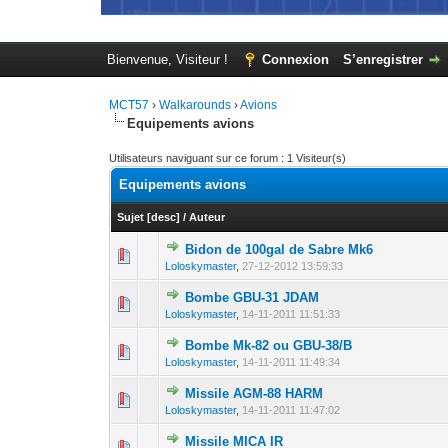
Bienvenue, Visiteur !
Connexion
S’enregistrer
MCT57
›
Walkarounds
›
Avions
Equipements avions
Utilisateurs naviguant sur ce forum : 1 Visiteur(s)
Equipements avions
Sujet
[
desc
]
/
Auteur
Bidon de 100gal de Sabre Mk6
0 Votes - 0 sur 5
1
Loloskymaster
,
27-12-2012 13:59:33
Bombe GBU-31 JDAM
0 Votes - 0 sur 5
1
Loloskymaster
,
14-11-2011 11:51:33
Bombe Mk-82 ou GBU-38/B
0 Votes - 0 sur 5
1
Loloskymaster
,
14-11-2011 11:49:34
Missile AGM-88 HARM
0 Votes - 0 sur 5
1
Loloskymaster
,
14-11-2011 11:47:02
Missile MICA IR
0 Votes - 0 sur 5
1