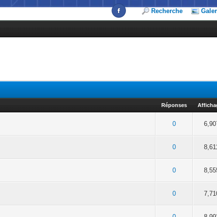
Recherche
Galer
Réponses
Affich
 en moyenne
2
3
4
5
0
6,90
 en moyenne
2
3
4
5
0
8,61
 en moyenne
2
3
4
5
0
8,55
 en moyenne
2
3
4
5
0
7,71
 en moyenne
2
3
4
5
0
8,99