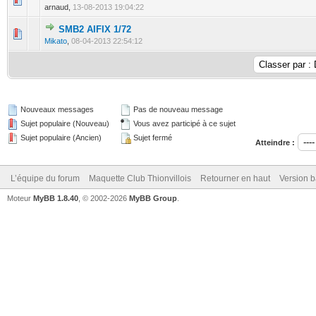
arnaud,
13-08-2013 19:04:22
SMB2 AIFIX 1/72
0 Votes - 0 sur 5 en moyenne
1
2
3
4
5
Mikato
,
08-04-2013 22:54:12
Nouveaux messages
Pas de nouveau message
Sujet populaire (Nouveau)
Vous avez participé à ce sujet
Sujet populaire (Ancien)
Sujet fermé
Atteindre :
L’équipe du forum
Maquette Club Thionvillois
Retourner en haut
Version b
Moteur
MyBB 1.8.40
, © 2002-2026
MyBB Group
.