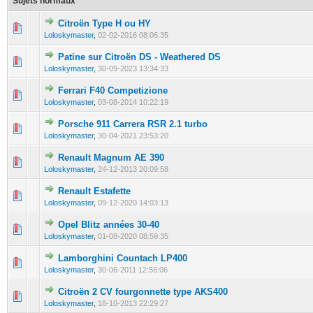
Sujets normaux
Citroën Type H ou HY
0 Votes - 0 sur 5 en moyenne
1
2
3
4
5
Loloskymaster
,
02-02-2016 08:06:35
Patine sur Citroën DS - Weathered DS
0 Votes - 0 sur 5 en moyenne
1
2
3
4
5
Loloskymaster
,
30-09-2023 13:34:33
Ferrari F40 Competizione
0 Votes - 0 sur 5 en moyenne
1
2
3
4
5
Loloskymaster
,
03-08-2014 10:22:19
Porsche 911 Carrera RSR 2.1 turbo
0 Votes - 0 sur 5 en moyenne
1
2
3
4
5
Loloskymaster
,
30-04-2021 23:53:20
Renault Magnum AE 390
0 Votes - 0 sur 5 en moyenne
1
2
3
4
5
Loloskymaster
,
24-12-2013 20:09:58
Renault Estafette
0 Votes - 0 sur 5 en moyenne
1
2
3
4
5
Loloskymaster
,
09-12-2020 14:03:13
Opel Blitz années 30-40
0 Votes - 0 sur 5 en moyenne
1
2
3
4
5
Loloskymaster
,
01-08-2020 08:59:35
Lamborghini Countach LP400
0 Votes - 0 sur 5 en moyenne
1
2
3
4
5
Loloskymaster
,
30-06-2011 12:56:06
Citroën 2 CV fourgonnette type AKS400
0 Votes - 0 sur 5 en moyenne
1
2
3
4
5
Loloskymaster
,
18-10-2013 22:29:27