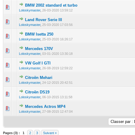
BMW 2002 standard et turbo
0 Votes - 0 sur 5 en moyenne
1
2
3
4
5
Loloskymaster
,
26-03-2020 13:59:12
Land Rover Serie III
0 Votes - 0 sur 5 en moyenne
1
2
3
4
5
Loloskymaster
,
25-03-2020 17:03:56
BMW Isetta 250
0 Votes - 0 sur 5 en moyenne
1
2
3
4
5
Loloskymaster
,
25-03-2020 16:26:17
Mercedes 170V
0 Votes - 0 sur 5 en moyenne
1
2
3
4
5
Loloskymaster
,
03-01-2020 13:30:18
VW Golf I GTI
0 Votes - 0 sur 5 en moyenne
1
2
3
4
5
Loloskymaster
,
26-08-2019 12:59:22
Citroën Mehari
0 Votes - 0 sur 5 en moyenne
1
2
3
4
5
Loloskymaster
,
24-12-2015 20:42:51
Citroën DS19
0 Votes - 0 sur 5 en moyenne
1
2
3
4
5
Loloskymaster
,
06-10-2015 13:11:58
Mercedes Actros MP4
0 Votes - 0 sur 5 en moyenne
1
2
3
4
5
Loloskymaster
,
27-08-2015 12:47:04
Pages (3) :
1
2
3
Suivant »