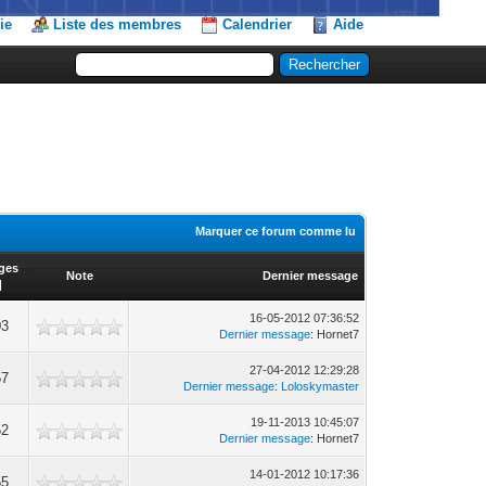
ie
Liste des membres
Calendrier
Aide
Marquer ce forum comme lu
ages
Note
Dernier message
]
16-05-2012 07:36:52
03
Dernier message
: Hornet7
27-04-2012 12:29:28
57
Dernier message
:
Loloskymaster
19-11-2013 10:45:07
52
Dernier message
: Hornet7
14-01-2012 10:17:36
55