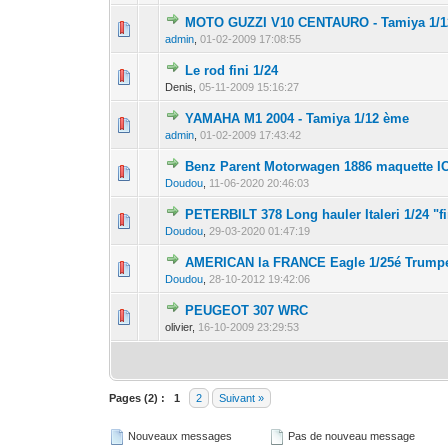
MOTO GUZZI V10 CENTAURO - Tamiya 1/
0 Votes - 0 sur 5
1
admin
,
01-02-2009 17:08:55
Le rod fini 1/24
0 Votes - 0 sur 5
1
Denis,
05-11-2009 15:16:27
YAMAHA M1 2004 - Tamiya 1/12 ème
0 Votes - 0 sur 5
1
admin
,
01-02-2009 17:43:42
Benz Parent Motorwagen 1886 maquette I
0 Votes - 0 sur 5
1
Doudou
,
11-06-2020 20:46:03
PETERBILT 378 Long hauler Italeri 1/24 "fi
0 Votes - 0 sur 5
1
Doudou
,
29-03-2020 01:47:19
AMERICAN la FRANCE Eagle 1/25é Trumpe
0 Votes - 0 sur 5
1
Doudou
,
28-10-2012 19:42:06
PEUGEOT 307 WRC
0 Votes - 0 sur 5
1
olivier,
16-10-2009 23:29:53
Pages (2) :
1
2
Suivant »
Nouveaux messages
Pas de nouveau message