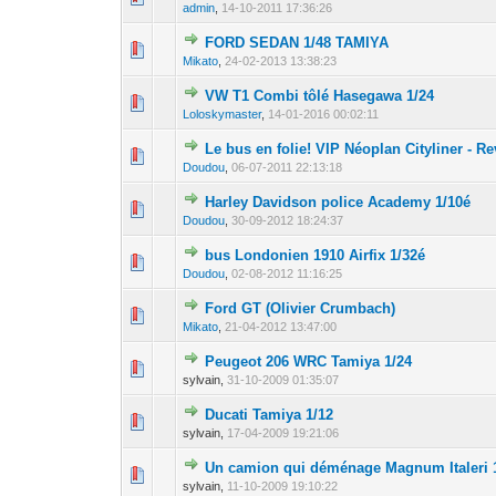
admin
,
14-10-2011 17:36:26
FORD SEDAN 1/48 TAMIYA
0 Votes - 0 sur 5
1
Mikato
,
24-02-2013 13:38:23
VW T1 Combi tôlé Hasegawa 1/24
0 Votes - 0 sur 5
1
Loloskymaster
,
14-01-2016 00:02:11
Le bus en folie! VIP Néoplan Cityliner - Re
0 Votes - 0 sur 5
1
Doudou
,
06-07-2011 22:13:18
Harley Davidson police Academy 1/10é
0 Votes - 0 sur 5
1
Doudou
,
30-09-2012 18:24:37
bus Londonien 1910 Airfix 1/32é
0 Votes - 0 sur 5
1
Doudou
,
02-08-2012 11:16:25
Ford GT (Olivier Crumbach)
0 Votes - 0 sur 5
1
Mikato
,
21-04-2012 13:47:00
Peugeot 206 WRC Tamiya 1/24
0 Votes - 0 sur 5
1
sylvain,
31-10-2009 01:35:07
Ducati Tamiya 1/12
0 Votes - 0 sur 5
1
sylvain,
17-04-2009 19:21:06
Un camion qui déménage Magnum Italeri 
0 Votes - 0 sur 5
1
sylvain,
11-10-2009 19:10:22